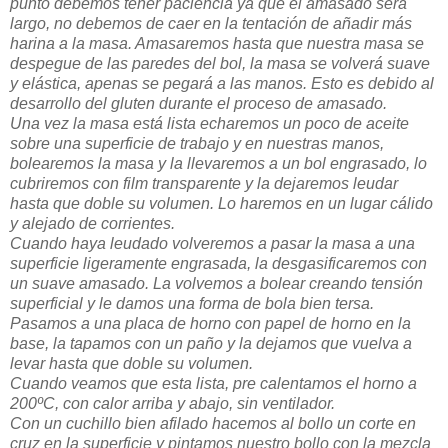
punto debemos tener paciencia ya que el amasado será
largo, no debemos de caer en la tentación de añadir más
harina a la masa. Amasaremos hasta que nuestra masa se
despegue de las paredes del bol, la masa se volverá suave
y elástica, apenas se pegará a las manos. Esto es debido al
desarrollo del gluten durante el proceso de amasado.
Una vez la masa está lista echaremos un poco de aceite
sobre una superficie de trabajo y en nuestras manos,
bolearemos la masa y la llevaremos a un bol engrasado, lo
cubriremos con film transparente y la dejaremos leudar
hasta que doble su volumen. Lo haremos en un lugar cálido
y alejado de corrientes.
Cuando haya leudado volveremos a pasar la masa a una
superficie ligeramente engrasada, la desgasificaremos con
un suave amasado. La volvemos a bolear creando tensión
superficial y le damos una forma de bola bien tersa.
Pasamos a una placa de horno con papel de horno en la
base, la tapamos con un paño y la dejamos que vuelva a
levar hasta que doble su volumen.
Cuando veamos que esta lista, pre calentamos el horno a
200ºC, con calor arriba y abajo, sin ventilador.
Con un cuchillo bien afilado hacemos al bollo un corte en
cruz en la superficie y pintamos nuestro bollo con la mezcla