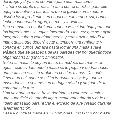
del fuego y deja que se enfríe para usar más tarde.
Y ahora sí, ponte manos a la obra con el brioche, para ello
equipa tu batidora planetario con el gancho amasador y
dispón los ingredientes en el bol en éste orden: sal, harina,
leche condensada, agua, huevos y la vainilla.
Pon en marcha el robot amasador a velocidad baja para que
los ingredientes se vayan integrando. Una vez que se hayan
integrado sube a velocidad media y comienza a añadir la
mantequilla que deberá estar a temperatura ambiente y
cortada en cubos. Amasa hasta lograr una masa suave
elástica que se despega de las paredes del bol quedándose
enganchada al gancho amasador.
Bolea la masa, te doy un truco, humedece las manos en
agua , ésto evitará que la masa se te pegue y podrás hacer
una bola con ella sin problema con las manos. Después
lleva a un bol, cubre con film transparente y deja que la
masa doble su volumen en un lugar cálido y alejado de las
corrientes de aire.
Una vez que la masa haya doblado su volumen llévala a
una superficie de trabajo ligeramente enharinada y dale un
ligero amasado para retirar el exceso de aire creado durante
la fermentación.
Pesa y divide la masa en 12 porciones, unos 84 g por pieza