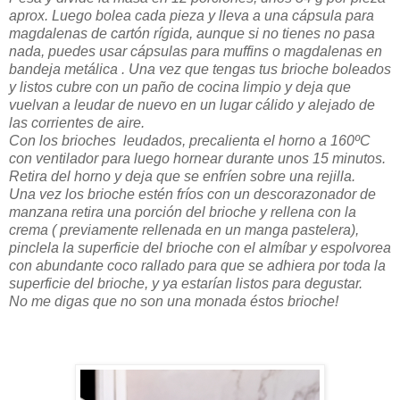
aprox. Luego bolea cada pieza y lleva a una cápsula para
magdalenas de cartón rígida, aunque si no tienes no pasa
nada, puedes usar cápsulas para muffins o magdalenas en
bandeja metálica . Una vez que tengas tus brioche boleados
y listos cubre con un paño de cocina limpio y deja que
vuelvan a leudar de nuevo en un lugar cálido y alejado de
las corrientes de aire.
Con los brioches leudados, precalienta el horno a 160ºC
con ventilador para luego hornear durante unos 15 minutos.
Retira del horno y deja que se enfríen sobre una rejilla.
Una vez los brioche estén fríos con un descorazonador de
manzana retira una porción del brioche y rellena con la
crema ( previamente rellenada en un manga pastelera),
pinclela la superficie del brioche con el almíbar y espolvorea
con abundante coco rallado para que se adhiera por toda la
superficie del brioche, y ya estarían listos para degustar.
No me digas que no son una monada éstos brioche!